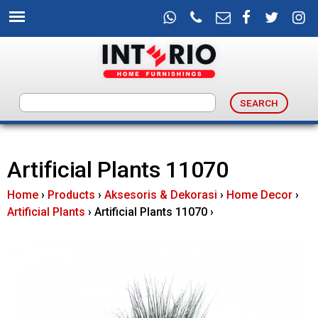
Skip
to
main
content
I
n
Artificial Plants 11070
t
Home
›
Products
›
Aksesoris & Dekorasi
›
Home Decor
›
e
Artificial Plants
›
Artificial Plants 11070
›
r
i
o