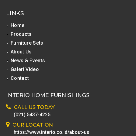
T
LINKS
a
b
Home
Products
s
Furniture Sets
About Us
News & Events
Galeri Video
Contact
INTERIO HOME FURNISHINGS
CALL US TODAY
(021) 5437-4225
OUR LOCATION
https://www.interio.co.id/about-us