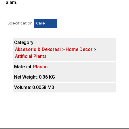
alam.
Specification
(
Care
H
a
c
o
t
Category:
i
r
Aksesoris & Dekorasi
Home Decor
v
Artificial Plants
e
i
t
Material:
Plastic
a
z
b
Net Weight:
0.36 KG
)
o
Volume:
0.0058 M3
n
t
a
l